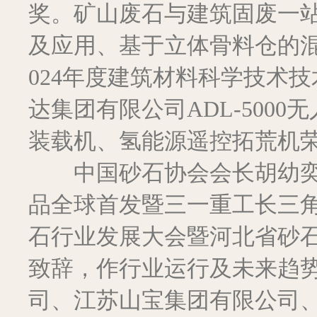
奖。矿山废石与建筑固废一
及应用、基于立体骨料仓的
024年度建筑材料科学技术
达集团有限公司ADL-5000
装载机、氢能源遥控拓荒机荣
中国砂石协会会长胡幼奕等
品全球首发暨三一重工长三
石行业发展大会暨河北省砂
致辞，作行业运行及未来趋
司、江苏山宝集团有限公司