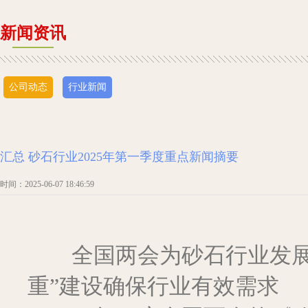
新闻资讯
公司动态
行业新闻
汇总 砂石行业2025年第一季度重点新闻摘要
时间：2025-06-07 18:46:59
全国两会为砂石行业发展定调，
重”建设确保行业有效需求