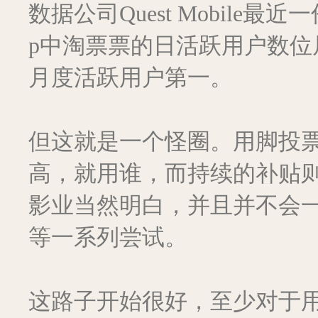
数据公司Quest Mobile
p中淘票票的日活跃用户数
月度活跃用户第一。
但这就是一个怪圈。用脚投
高，就用谁，而持续的补贴
影业当然明白，并且并不会
等一系列尝试。
这路子开始很好，至少对于