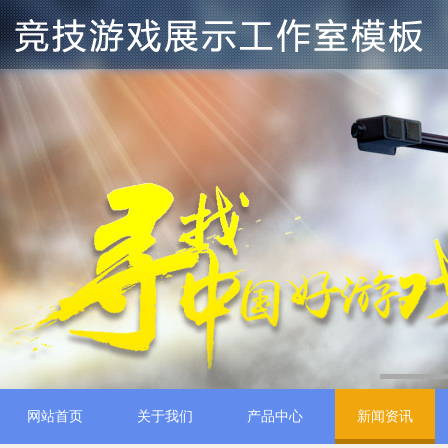
1
网站首页
关于我们
产品中心
新闻资讯