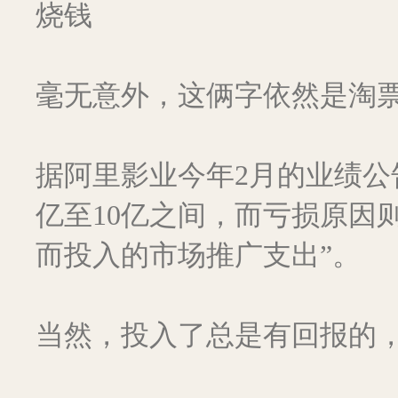
烧钱
毫无意外，这俩字依然是淘
据阿里影业今年2月的业绩公告
亿至10亿之间，而亏损原因
而投入的市场推广支出”。
当然，投入了总是有回报的，