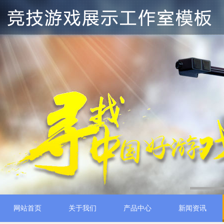
1
网站首页
关于我们
产品中心
新闻资讯