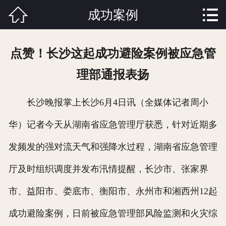


成功案例
首页

关于我们
点赞！长沙这起成功避险案例被应急管
产品中心
理部通报表扬
新闻资讯
长沙晚报掌上长沙6月4日讯（全媒体记者周小
成功案例
华）记者今天从湖南省应急管理厅获悉，针对近期多
功能介绍
发频发的强对流天气和强降水过程，湖南省应急管理
人才招聘
厅及时组织调度并发布汛情提醒，长沙市、张家界
市、益阳市、娄底市、衡阳市、永州市和湘西州12起
联系我们
成功避险案例，日前被应急管理部风险监测和火灾综
在线留言